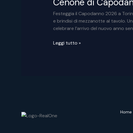
Cenone di Capodann
Festeggia il Capodanno 2026 a Torino
e brindisi di mezzanotte al tavolo. Un
celebrare l’arrivo del nuovo anno sen
Cenone
Leggi tutto »
di
Capodanno
a
Torino
da
Real
One
Home