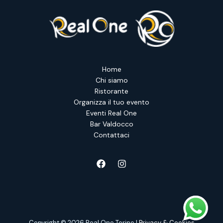
pizza
illimitata
Home
Chi siamo
Ristorante
Organizza il tuo evento
Eventi Real One
Bar Valdocco
Contattaci
Copyright © 2026 Real One Torino |
Privacy & Cookies