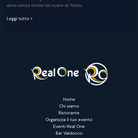
anno senza stress nel cuore di Torino.
Cenone
Leggi tutto »
di
Capodanno
a
Torino
da
Real
One
Home
Chi siamo
Ristorante
Organizza il tuo evento
Eventi Real One
Bar Valdocco