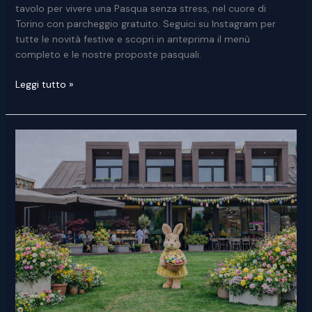
tavolo per vivere una Pasqua senza stress, nel cuore di
Torino con parcheggio gratuito. Seguici su Instagram per
tutte le novità festive e scopri in anteprima il menù
completo e le nostre proposte pasquali.
Pranzo
Leggi tutto »
di
Pasquetta
a
Torino
da
Real
One