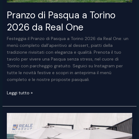
Pranzo di Pasqua a Torino
2026 da Real One
Festeggia il Pranzo di Pasqua a Torino 2026 da Real One: un
menù completo dall’aperitivo al dessert, piatti della
tradizione rivisitati con eleganza e qualità. Prenota il tuo
tavolo per vivere una Pasqua senza stress, nel cuore di
Torino con parcheggio gratuito. Seguici su Instagram per
tutte le novità festive e scopri in anteprima il menù
completo e le nostre proposte pasquali.
Pranzo
Leggi tutto »
di
Pasqua
a
Torino
2026
da