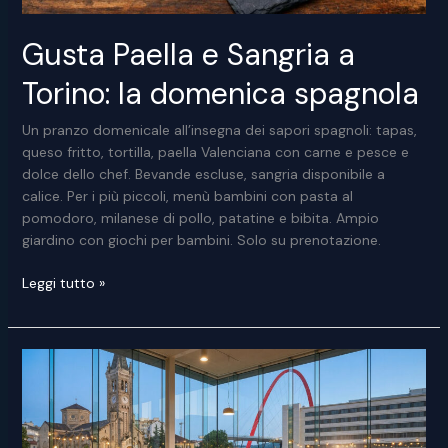
Gusta Paella e Sangria a
Torino: la domenica spagnola
Un pranzo domenicale all’insegna dei sapori spagnoli: tapas,
queso fritto, tortilla, paella Valenciana con carne e pesce e
dolce dello chef. Bevande escluse, sangria disponibile a
calice. Per i più piccoli, menù bambini con pasta al
pomodoro, milanese di pollo, patatine e bibita. Ampio
giardino con giochi per bambini. Solo su prenotazione.
Gusta
Leggi tutto »
Paella
e
Sangria
a
Torino:
la
domenica