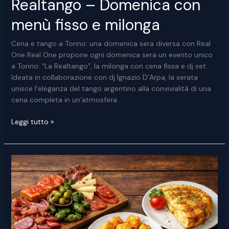
Realtango – Domenica con
menù fisso e milonga
Cena e tango a Torino: una domenica sera diversa con Real
One Real One propone ogni domenica sera un evento unico
a Torino: “La Realtango”, la milonga con cena fissa e dj set.
Ideata in collaborazione con dj Ignazio D’Arpa, la serata
unisce l’eleganza del tango argentino alla convivialità di una
cena completa in un’atmosfera
Cena
Leggi tutto »
e
Tango
a
Torino:
La
Realtango
–
Domenica
con