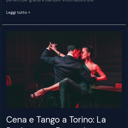
perfetti per grandi e bambini. Informazioni utili
Il
Leggi tutto »
Pranzo
della
Domenica
a
Torino:
gusto,
relax
e
atmosfera
familiare
con
Real
One
Cena e Tango a Torino: La